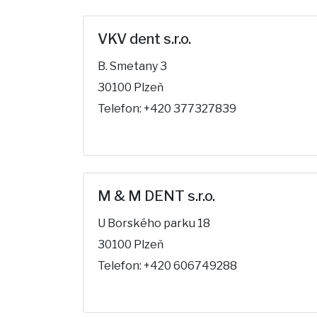
VKV dent s.r.o.
B. Smetany 3
30100 Plzeň
Telefon: +420 377327839
M & M DENT s.r.o.
U Borského parku 18
30100 Plzeň
Telefon: +420 606749288