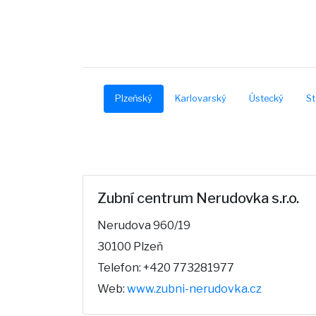
Plzeňský
Karlovarský
Ústecký
St
Zubní centrum Nerudovka s.r.o.
Nerudova 960/19
30100 Plzeň
Telefon: +420 773281977
Web:
www.zubni-nerudovka.cz