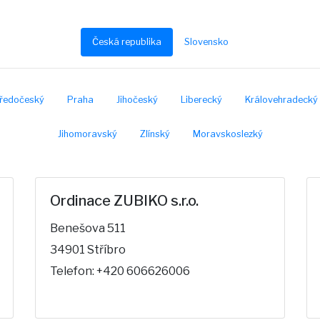
Česká republika
Slovensko
ředočeský
Praha
Jihočeský
Liberecký
Královehradecký
Jihomoravský
Zlínský
Moravskoslezký
Ordinace ZUBIKO s.r.o.
Benešova 511
34901 Stříbro
Telefon: +420 606626006