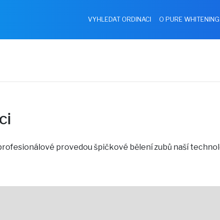
VYHLEDAT ORDINACI
O PURE WHITENING
ci
 profesionálové provedou špičkové bělení zubů naší techno