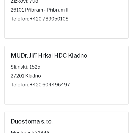
Žižkova 708
26101 Příbram - Příbram II
Telefon: +420 739050108
MUDr. Jiří Hrkal HDC Kladno
Slánská 1525
27201 Kladno
Telefon: +420 604496497
Duostoma s.r.o.
Moskevská 1843