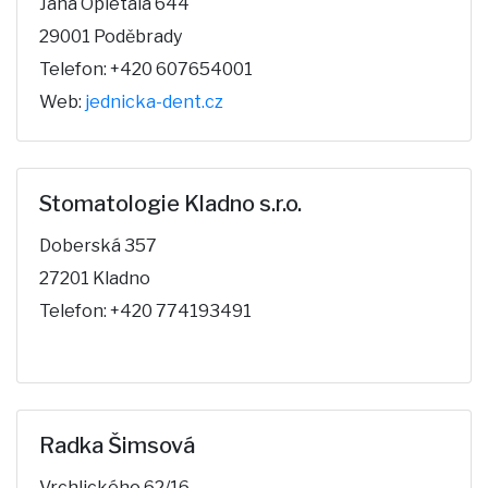
Jana Opletala 644
29001 Poděbrady
Telefon: +420 607654001
Web:
jednicka-dent.cz
Stomatologie Kladno s.r.o.
Doberská 357
27201 Kladno
Telefon: +420 774193491
Radka Šimsová
Vrchlického 62/16