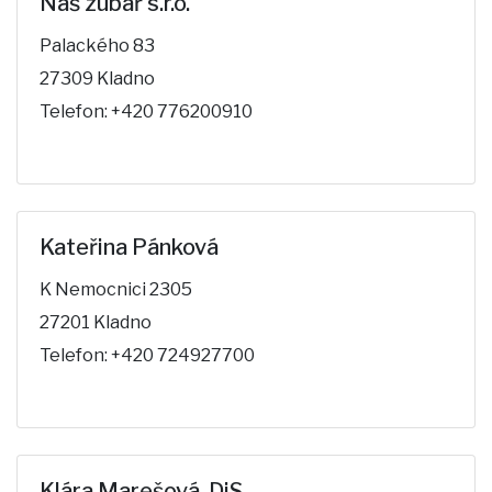
Náš zubař s.r.o.
Palackého 83
27309 Kladno
Telefon: +420 776200910
Kateřina Pánková
K Nemocnici 2305
27201 Kladno
Telefon: +420 724927700
Klára Marešová, DiS.