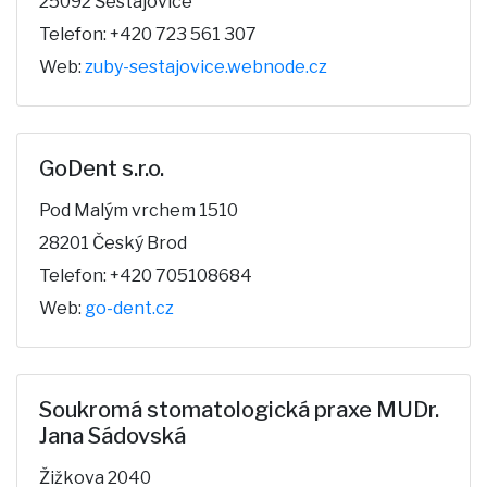
25092 Šestajovice
Telefon: +420 723 561 307
Web:
zuby-sestajovice.webnode.cz
GoDent s.r.o.
Pod Malým vrchem 1510
28201 Český Brod
Telefon: +420 705108684
Web:
go-dent.cz
Soukromá stomatologická praxe MUDr.
Jana Sádovská
Žižkova 2040