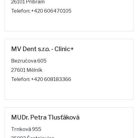
26101 Příbram
Telefon: +420 606470105
MV Dent s.r.o. - Clinic+
Bezručova 605
27601 Mělník
Telefon: +420 608183366
MUDr. Petra Tlusťáková
Trnková 955