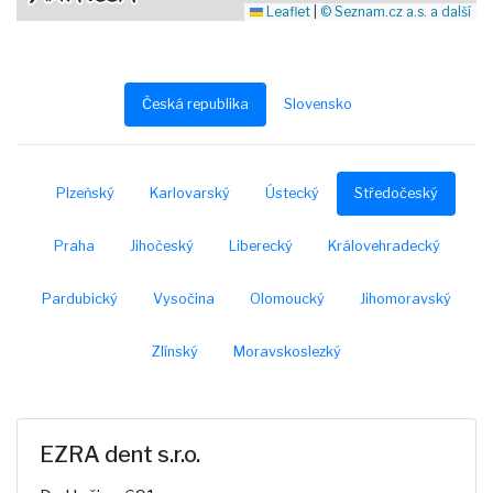
Leaflet
|
© Seznam.cz a.s. a další
Česká republika
Slovensko
Plzeňský
Karlovarský
Ústecký
Středočeský
Praha
Jihočeský
Liberecký
Královehradecký
Pardubický
Vysočina
Olomoucký
Jihomoravský
Zlínský
Moravskoslezký
EZRA dent s.r.o.