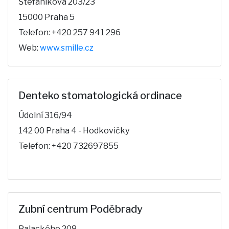
Štefánikova 203/23
15000 Praha 5
Telefon: +420 257 941 296
Web:
www.smille.cz
Denteko stomatologická ordinace
Údolní 316/94
142 00 Praha 4 - Hodkovičky
Telefon: +420 732697855
Zubní centrum Poděbrady
Palackého 208