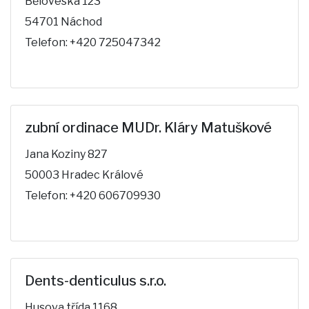
Běloveská 123
54701 Náchod
Telefon: +420 725047342
zubní ordinace MUDr. Kláry Matuškové
Jana Koziny 827
50003 Hradec Králové
Telefon: +420 606709930
Dents-denticulus s.r.o.
Husova třída 1168