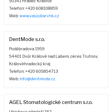
50341 Hradec Králové
Telefon: +420 608108859
Web:
www.vaszubarvhk.cz
DentMode s.r.o.
Poděbradova 1959
54401 Dvůr Králové nad Labem, okres Trutnov,
Královéhradecký kraj
Telefon: +420 605854713
Web:
info@dentmode.cz
AGEL Stomatologické centrum s.r.o.
Ulrichovo náměstí 762