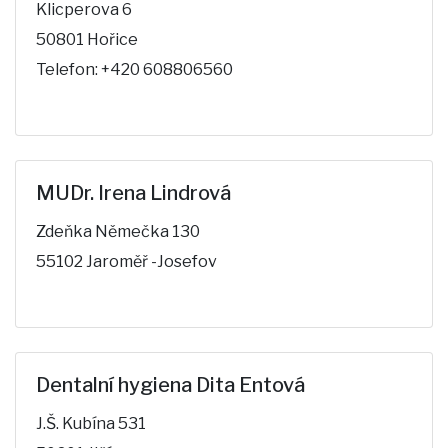
Klicperova 6
50801 Hořice
Telefon: +420 608806560
MUDr. Irena Lindrová
Zdeňka Němečka 130
55102 Jaroměř -Josefov
Dentalní hygiena Dita Entová
J.Š. Kubína 531