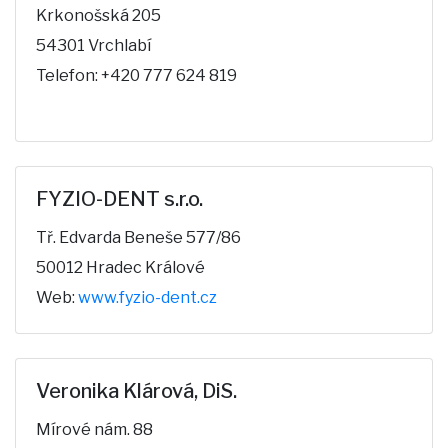
Krkonošská 205
54301 Vrchlabí
Telefon: +420 777 624 819
FYZIO-DENT s.r.o.
Tř. Edvarda Beneše 577/86
50012 Hradec Králové
Web:
www.fyzio-dent.cz
Veronika Klárová, DiS.
Mírové nám. 88