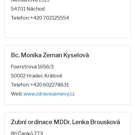
54701 Náchod
Telefon: +420 702125554
Bc. Monika Zeman Kyselová
Foerstrova 1656/3
50002 Hradec Králové
Telefon: +420 602278631
Web:
www.zdraveusmevy.cz
Zubní ordinace MDDr. Lenka Brousková
Bří Čapků 773