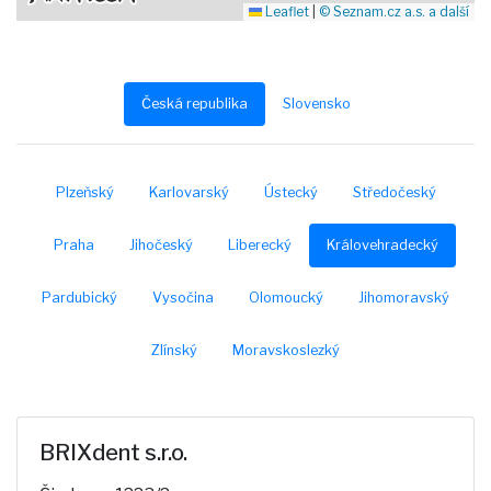
Leaflet
|
© Seznam.cz a.s. a další
Česká republika
Slovensko
Plzeňský
Karlovarský
Ústecký
Středočeský
Praha
Jihočeský
Liberecký
Královehradecký
Pardubický
Vysočina
Olomoucký
Jihomoravský
Zlínský
Moravskoslezký
BRIXdent s.r.o.