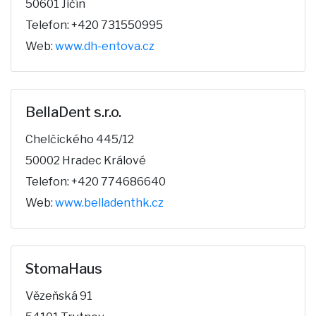
50601 Jičín
Telefon: +420 731550995
Web:
www.dh-entova.cz
BellaDent s.r.o.
Chelčického 445/12
50002 Hradec Králové
Telefon: +420 774686640
Web:
www.belladenthk.cz
StomaHaus
Vězeňská 91